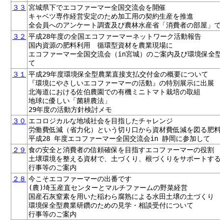
３３
宮城県下でエコファーマー全国交流会を開催
キャベツ専作経営安定のため加工用の契約生産を推進
全会員へのアンケート調査及び農林水産省「消費者の部屋」
３２
平成28年度の全国エコファーマーネットワーク活動報告
国内資源の肥料利用 循環型資材を農業現場に
エコファーマー全国交流会（in宮城）のご案内及び環境保全
て
３１
平成29年度環境保全型農業直接支払交付金の概要について
『環境にやさしいエコファーマーの活動』の特別展示に出展
北海道における佐伯農園での有機ミニトマト栽培の取組
地球に優しい「菌耕農法」
29年度の活動方針検討メモ
３０
エコロジカルな地域社会を目指したチャレンジ
労働費低減（省力化）という切り口から資材費低減を図る肥
平成28 年度エコファーマー全国交流会in 静岡に参加して
２９
食の安全と消費者の信頼確保を目指すエコファーマーの役割
土壌環境を整える資材で、土づくり、根づくりをサポートす
行事等のご案内
２８
今こそエコファーマーの出番です
(農)埼玉産直センターとマルチファームの野菜経営
国産石灰窒素を用いた稲わら腐熟による水田土壌の土づくり
環境保全型農業研鑽のための見学・相談受付について
行事等のご案内