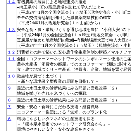
１４
有機農業の展開による地域連携の推進
―埼玉県小川町の霜里農場を訪ねて学んだこと―
（平成24年1月の全国交流会(ｉｎ埼玉)現地交流会・小川町
モモの交信攪乱剤を利用した減農薬防除技術の確立
（平成24年1月の現地研究会(ｉｎ山梨)から）
１３
安全な食・農・環境づくりを通じ地域を豊に―‘小利大安’の
―（平成24年1月の全国交流会(ｉｎ埼玉)現地交流会・小川町
豆腐屋が始めた地産地消の取組―有機地場産大豆で輸入大豆か
（平成24年年1月の全国交流会(ｉｎ埼玉) )現地交流会・小
１２
消費者との絆で築いた安心農作物生産体制の構築／マルチフ
１１
全国エコファーマーネットワークのシンボルマーク使用のご
農林水産省「消費者の部屋」でのエコファーマー活動に関す
食・農で地域づくり－生産者、消費者、企業、地域を繋ぐ経
１０
微生物が息づく土づくり
－新たな環境保全型農業の展開を目指して－
９
最近の水田土壌の診断結果にみる問題と営農改善（２）
地域を挙げた売れる米づくりへの挑戦
８
最近の水田土壌の診断結果にみる問題と営農改善（１）
７
安全・安心・食味にこだわる技術・経営戦略
エコファーマー集団による「蛍米」のブランド化
６
環境にやさしいタマネギの生産技術を探る
－「熊本県水俣市でのネットワーク研究会から」－
環境にやさしい安全・安心な農業をさぐる