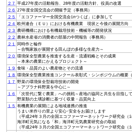
２７
平成27年度の活動報告、28年度の活動方針、役員の改選
２６
27年度全国交流会の開催予定（事務局）
２５
「エコファーマー全国交流会inつくば」に参加して
２４
欧州連合（ＥＵ）における有機農業 現状と今後の展開方向
２３
農研機構における有機栽培技術・機械等の開発状況
２２
農林水産省の消費者の部屋の中間報告（事務局）
２１
同時作と輪作
～合鴨家族が展開する田んぼの多様な生産力～
２０
環境保全型農業を推進する生産・流通戦略とその成果
～本来の農業にかえるプロジェクト～
１９
食味・品質のよい農産物とその流通
１８
環境保全型農業推進コンクール表彰式・シンポジウムの概要
１７
野菜の環境保全型栽培技術の開発
～アブラナ科野菜を中心に～
１６
「次世代に繋ぐ農業」への挑戦～産地の協同と共生を目指し
野菜類の土壌診断に基づく収量・品質向上
１５
有機農業の展開による地域連携の推進
うまい米作りの里より安心･安全をお届けします
（平成24年３月の全国エコファーマーネットワーク研究会（i
海洋町元気になる「和」海洋町元気農業研究会の取組
（平成24年３月の全国エコファーマーネットワーク研究会（i