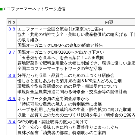
■
エコファーマーネットワーク通信
Ｎｏ
内容
３８
エコファーマー全国交流会(in東京)のご案内
協力・共働の精神で安全・美味しい農産物供給の輪広げる-千
の取り組み-
国際オーガニックEXPOへの参加の経緯と報告
３７
国際オーガニックEXPO2018へお出かけ下さい
「玉葱畑から食卓へ」を合言葉に！…西田農園
露地野菜作で肥料施用量を大幅に削減でき、環境に優しい施肥
全国エコファーマーネットワークの主な活動
３６
好評だった収量・品質向上のための土づくり研修会
優しさと癒しあふれる菊井果樹園＆NPO法人どろんこ畑
環境保全型農業研鑽のための見学・相談受付について
環境保全型農業推進に関わる研修会・交流会等の開催計画
３５
ネットワーク会員の意向調査結果から
『持続可能な農業の魅力』の特別展示に出展
ハーブを利用した特別栽培米の生産・販売拡大に向けた取組
収量・品質向上のための土づくり技術を学ぶ（研修会のご案
３４
GAPの取組・認証取得の拡大に向けて
安全・安心・美味しさに拘った野菜作りにまっしぐら
農林水産省「消費者の部屋」特別展示のご案内