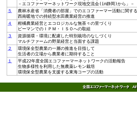
－エコファーマーネットワーク現地交流会(in静岡)から」－
５
農林水産省「消費者の部屋」でのエコファーマー活動に関す
西南暖地での持続型水田農業経営の推進
４
柑橘農業経営とエコロジカルな無茶々の里づくり
ピーマンでのＩＰＭ・ＩＳＯへの取組
３
資源循環・環境に配慮した特別栽培のなしづくり
マルチファームの野菜経営と当面する課題
２
環境保全型農業の一層の推進を目指して
生活者の立場から農業者に期待すること
１
平成22年度全国エコファーマーネットワークの活動報告
生物多様性を利用した無農薬レモン栽培
環境保全型農業を支援する東海コープの活動